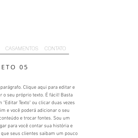
CASAMENTOS
CONTATO
JETO 05
arágrafo. Clique aqui para editar e
r o seu próprio texto. É fácil! Basta
m "Editar Texto" ou clicar duas vezes
im e você poderá adicionar o seu
conteúdo e trocar fontes. Sou um
gar para você contar sua história e
r que seus clientes saibam um pouco