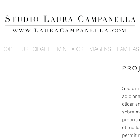
DOP
PUBLICIDADE
MINI DOCS
VIAGENS
FAMILIAS
PRO
Sou um p
adiciona
clicar e
sobre m
próprio 
ótimo lu
permiti