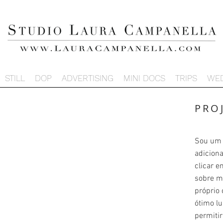
STILL
DOP
ADVERTISING
MINI DOCS
TRIPS
WE
PRO
Sou um p
adiciona
clicar e
sobre m
próprio 
ótimo lu
permiti