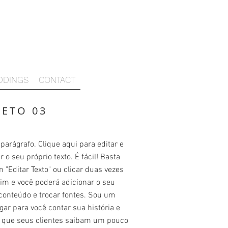
DDINGS
CONTACT
JETO 03
arágrafo. Clique aqui para editar e
r o seu próprio texto. É fácil! Basta
m "Editar Texto" ou clicar duas vezes
im e você poderá adicionar o seu
conteúdo e trocar fontes. Sou um
gar para você contar sua história e
r que seus clientes saibam um pouco