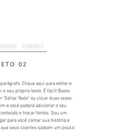
DDINGS
CONTACT
JETO 02
arágrafo. Clique aqui para editar e
r o seu próprio texto. É fácil! Basta
m "Editar Texto" ou clicar duas vezes
im e você poderá adicionar o seu
conteúdo e trocar fontes. Sou um
gar para você contar sua história e
r que seus clientes saibam um pouco