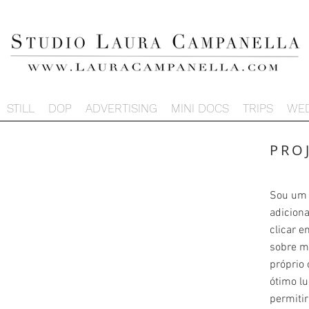
STILL
DOP
ADVERTISING
MINI DOCS
TRIPS
WE
PRO
Sou um p
adiciona
clicar e
sobre m
próprio 
ótimo lu
permiti